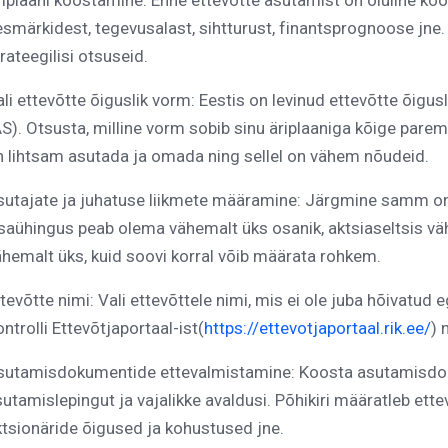
riplaani koostamine: Enne ettevõtte asutamist on oluline koo
smärkidest, tegevusalast, sihtturust, finantsprognoose jne. 
rateegilisi otsuseid.
li ettevõtte õiguslik vorm: Eestis on levinud ettevõtte õigu
S). Otsusta, milline vorm sobib sinu äriplaaniga kõige pare
n lihtsam asutada ja omada ning sellel on vähem nõudeid.
sutajate ja juhatuse liikmete määramine: Järgmine samm on 
saühingus peab olema vähemalt üks osanik, aktsiaseltsis väh
ähemalt üks, kuid soovi korral võib määrata rohkem.
tevõtte nimi: Vali ettevõttele nimi, mis ei ole juba hõivatud
ntrolli Ettevõtjaportaal-ist(
https://ettevotjaportaal.rik.ee/
) 
sutamisdokumentide ettevalmistamine: Koosta asutamisdoku
utamislepingut ja vajalikke avaldusi. Põhikiri määratleb ette
ktsionäride õigused ja kohustused jne.