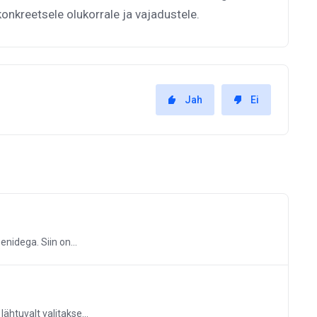
konkreetsele olukorrale ja vajadustele.
Jah
Ei
nidega. Siin on...
htuvalt valitakse...