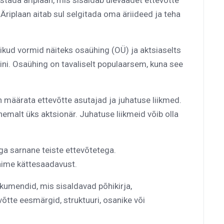
stada äriplaan, mis sisaldab ülevaadet ettevõtte
Äriplaan aitab sul selgitada oma äriideed ja teha
slikud vormid näiteks osaühing (OÜ) ja aktsiaselts
mini. Osaühing on tavaliselt populaarsem, kuna see
määrata ettevõtte asutajad ja juhatuse liikmed.
emalt üks aktsionär. Juhatuse liikmeid võib olla
 ega sarnane teiste ettevõtetega.
nime kättesaadavust.
mendid, mis sisaldavad põhikirja,
võtte eesmärgid, struktuuri, osanike või