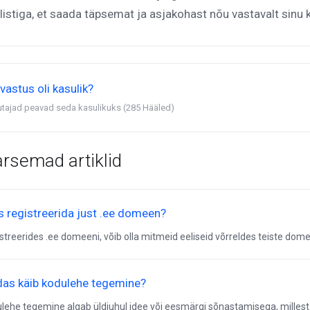
listiga, et saada täpsemat ja asjakohast nõu vastavalt sinu 
vastus oli kasulik?
utajad peavad seda kasulikuks (285 Hääled)
rsemad artiklid
s registreerida just .ee domeen?
streerides .ee domeeni, võib olla mitmeid eeliseid võrreldes teiste domee
das käib kodulehe tegemine?
lehe tegemine algab üldjuhul idee või eesmärgi sõnastamisega, millest lä