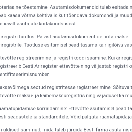
otariaalne tõestamine: Asutamisdokumendid tuleb esitada no
eab kaasa võtma kehtiva isikut tõendava dokumendi ja muud
lenevalt asutajate kodakondsusest.
iregistri taotlus: Pärast asutamisdokumentide notariaalset t
iregistrile. Taotluse esitamisel pead tasuma ka riigilõivu v
tevõtte registreerimine ja registrikoodi saamine: Kui äriregist
gistreerib Eesti Äriregister ettevõtte ning väljastab registri
dentifitseerimisnumber.
aksevõimega seotud registritesse registreerimine: Sõltuvalt
ttevõtte maksu- ja käibemaksuregistris ning vajadusel ka mu
aamatupidamise korraldamine: Ettevõtte asutamisel pead t
esti seadustele ja standarditele. Võid palgata raamatupidaj
 üldised sammud, mida tuleb järgida Eesti firma asutamise