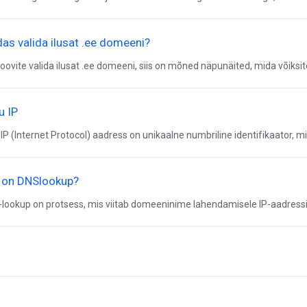
das valida ilusat .ee domeeni?
soovite valida ilusat .ee domeeni, siis on mõned näpunäited, mida võiksite 
u IP
 IP (Internet Protocol) aadress on unikaalne numbriline identifikaator, mi
 on DNSlookup?
lookup on protsess, mis viitab domeeninime lahendamisele IP-aadressiks