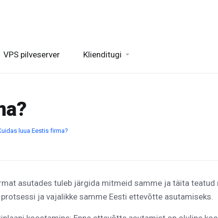
VPS pilveserver
Klienditugi
ma?
Kuidas luua Eestis firma?
irmat asutades tuleb järgida mitmeid samme ja täita teatud n
protsessi ja vajalikke samme Eesti ettevõtte asutamiseks.