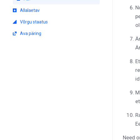
N
Allalaetav
p
Võrgu staatus
o
Ava päring
Är
Är
Et
re
i
M
e
R
E
Need on