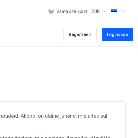
Vaata ostukorvi
EUR
Registreeri
Logi sisse
õudeid. Allpool on üldine juhend, mis aitab sul