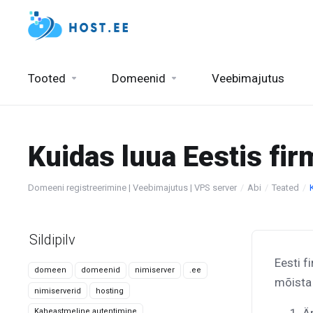
Tooted
Domeenid
Veebimajutus
Kuidas luua Eestis fir
Domeeni registreerimine | Veebimajutus | VPS server
Abi
Teated
Sildipilv
Eesti f
domeen
domeenid
nimiserver
.ee
mõista 
nimiserverid
hosting
Kaheastmeline autentimine