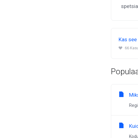
spetsia
Kas see 
66 Kas
Populaa
Mik
Regi
Kui
Kodu