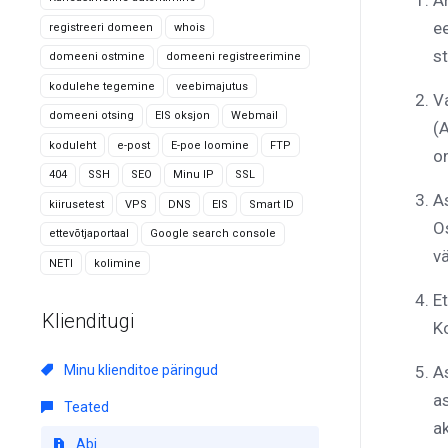
Ä
ee
registreeri domeen
whois
st
domeeni ostmine
domeeni registreerimine
kodulehe tegemine
veebimajutus
Va
domeeni otsing
EIS oksjon
Webmail
(A
koduleht
e-post
E-poe loomine
FTP
o
404
SSH
SEO
Minu IP
SSL
A
kiirusetest
VPS
DNS
EIS
Smart ID
O
ettevõtjaportaal
Google search console
v
NETI
kolimine
Et
Klienditugi
Ko
Minu klienditoe päringud
A
as
Teated
a
Abi