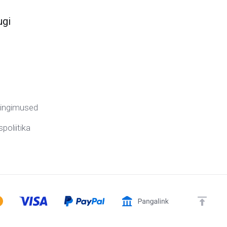
ugi
tingimused
poliitika