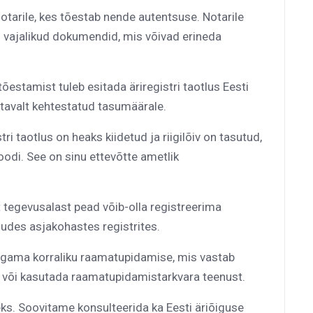
tarile, kes tõestab nende autentsuse. Notarile
 vajalikud dokumendid, mis võivad erineda
õestamist tuleb esitada äriregistri taotlus Eesti
astavalt kehtestatud tasumäärale.
ri taotlus on heaks kiidetud ja riigilõiv on tasutud,
koodi. See on sinu ettevõtte ametlik
 tegevusalast pead võib-olla registreerima
udes asjakohastes registrites.
agama korraliku raamatupidamise, mis vastab
a või kasutada raamatupidamistarkvara teenust.
ks. Soovitame konsulteerida ka Eesti äriõiguse