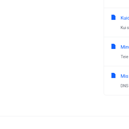
Kui
Kui 
Min
Teie
Mis
DNS-