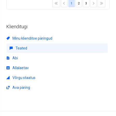
1
2
3
Klienditugi
Minu klienditoe päringud
Teated
Abi
Allalaetav
Võrgu staatus
Ava päring