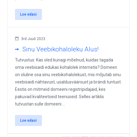
Loe edasi
3rd Juuli 2023
Sinu Veebikohaloleku Alus!
Tutvustus: Kas oled kunagi mõelnud, kuidas tagada
oma veebisaidi edukas kohalolek internetis? Domeen
on oluline osa sinu veebikohalolekust, mis mõjutab sinu
veebisaidi nähtavust, usaldusväärsust ja brändi tuntust.
Eestis on mitmeid domeeni registripidajaid, kes
pakuvad kvaliteetseid teenuseid. Selles artiklis
tutvustan sulle domeeni ...
Loe edasi