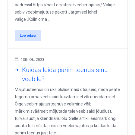
aadressil:https://host.ee/store/veebimajutus/ Valige
sobiv veebimajutuse pakett Järgmisel lehel
valige „Kolin oma ...
Loe edasi
13th Okt 2023
Kuidas leida parim teenus sinu
veebile?
Majutusteenus on üks olulisemaid otsuseid, mida peate
tegema oma veebisaidi käivitamisel või uuendamisel.
Õige veebimajutusteenuse valimine võib
märkimisväärselt mõjutada teie veebisaidi jõudlust,
turvalisust ja kliendirahulolu. Selle artikli eesmärk ongi
aidata teil mõista, mis on veebimajutus ja kuidas leida
parim teenus just teie ...