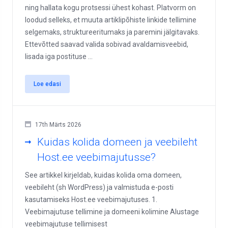
ning hallata kogu protsessi ühest kohast. Platvorm on
loodud selleks, et muuta artiklipõhiste linkide tellimine
selgemaks, struktureeritumaks ja paremini jälgitavaks.
Ettevõtted saavad valida sobivad avaldamisveebid,
lisada iga postituse ...
Loe edasi
17th Märts 2026
Kuidas kolida domeen ja veebileht
Host.ee veebimajutusse?
See artikkel kirjeldab, kuidas kolida oma domeen,
veebileht (sh WordPress) ja valmistuda e-posti
kasutamiseks Host.ee veebimajutuses. 1.
Veebimajutuse tellimine ja domeeni kolimine Alustage
veebimajutuse tellimisest