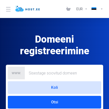
EUR
Domeeni
registreerimine
www.
Koli
Otsi