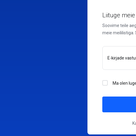
Liituge meie 
Soovime teile aeg-
meie meililistiga.
E-kirjade vast
Ma olen lug
K