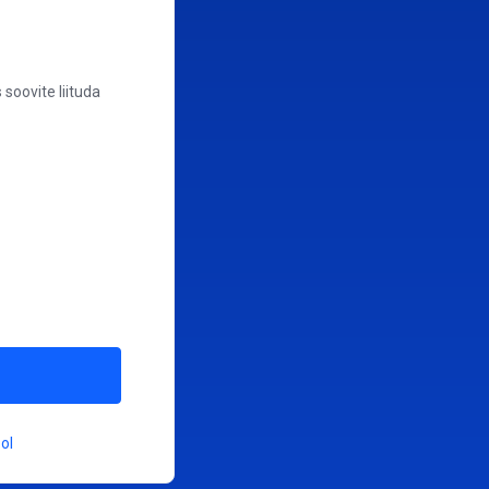
 soovite liituda
ol