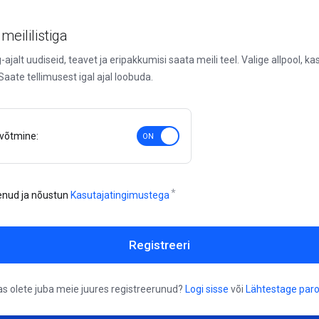
meililistiga
ajalt uudiseid, teavet ja eripakkumisi saata meili teel. Valige allpool, kas
 Saate tellimusest igal ajal loobuda.
uvõtmine:
enud ja nõustun
Kasutajatingimustega
Registreeri
as olete juba meie juures registreerunud?
Logi sisse
või
Lähtestage paro