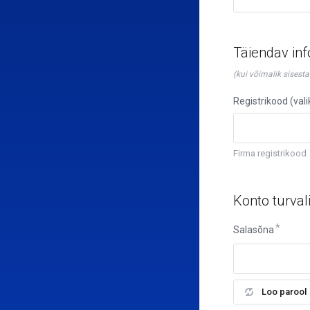
Täiendav in
(kui võimalik sisest
Registrikood (vali
Firma registrikood
Konto turval
Salasõna
Loo parool