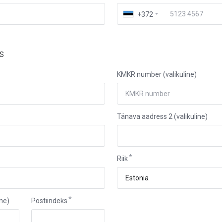
+372
s
KMKR number (valikuline)
Tänava aadress 2 (valikuline)
Riik
ne)
Postiindeks