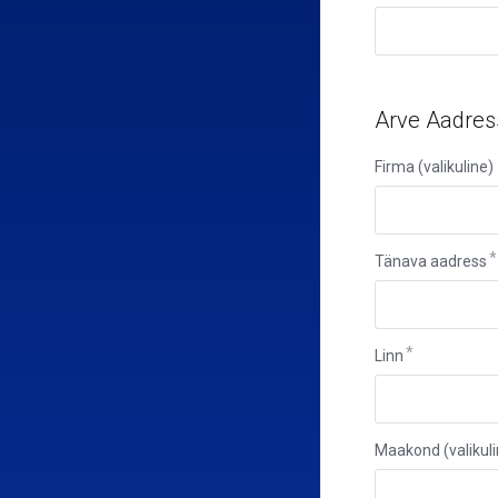
Arve Aadres
Firma (valikuline)
Tänava aadress
Linn
Maakond
Maakond (valikuli