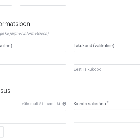
formatsioon
age ka järgnev informatsioon)
kuline)
Isikukood (valikuline)
Eesti isikukood
isus
vähemalt 5 tähemärki
Kinnita salasõna