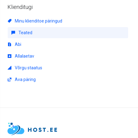
Klienditugi
Minu klienditoe päringud
Teated
Abi
Allalaetav
Võrgu staatus
Ava päring