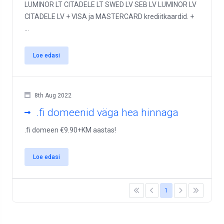
LUMINOR LT CITADELE LT SWED LV SEB LV LUMINOR LV
CITADELE LV + VISA ja MASTERCARD krediitkaardid. +
...
Loe edasi
8th Aug 2022
.fi domeenid väga hea hinnaga
.fi domeen €9.90+KM aastas!
Loe edasi
1