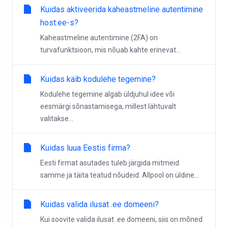
Kuidas aktiveerida kaheastmeline autentimine
host.ee-s?
Kaheastmeline autentimine (2FA) on
turvafunktsioon, mis nõuab kahte erinevat...
Kuidas käib kodulehe tegemine?
Kodulehe tegemine algab üldjuhul idee või
eesmärgi sõnastamisega, millest lähtuvalt
valitakse...
Kuidas luua Eestis firma?
Eesti firmat asutades tuleb järgida mitmeid
samme ja täita teatud nõudeid. Allpool on üldine...
Kuidas valida ilusat .ee domeeni?
Kui soovite valida ilusat .ee domeeni, siis on mõned