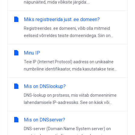
näpunäited, mida võiksite järgida:...
Miks registreerida just .ee domeen?
Registreerides .ee domeeni, võib olla mitmeid
eeliseid võrreldes teiste domeenidega. Siin on...
Minu IP
Teie IP (Internet Protocol) aadress on unikaalne
numbriline identifikaator, mida kasutatakse teie...
Mis on DNSlookup?
DNS-lookup on protsess, mis viitab domeeninime
lahendamisele IP-aadressiks. See on käsk või...
Mis on DNSserver?
DNS-server (Domain Name System server) on