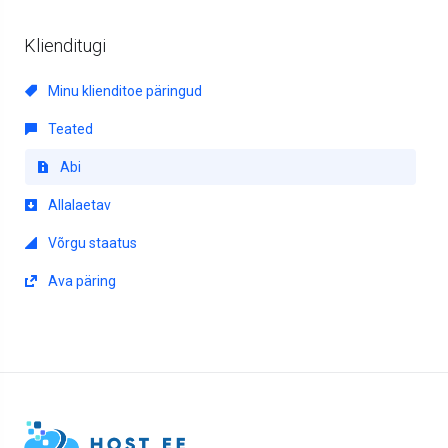
Klienditugi
Minu klienditoe päringud
Teated
Abi
Allalaetav
Võrgu staatus
Ava päring