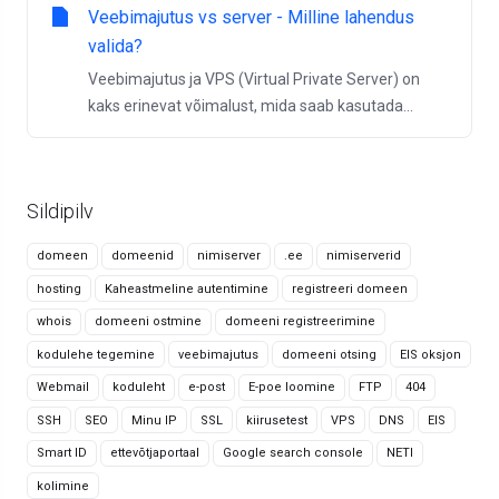
Veebimajutus vs server - Milline lahendus
valida?
Veebimajutus ja VPS (Virtual Private Server) on
kaks erinevat võimalust, mida saab kasutada...
Sildipilv
domeen
domeenid
nimiserver
.ee
nimiserverid
hosting
Kaheastmeline autentimine
registreeri domeen
whois
domeeni ostmine
domeeni registreerimine
kodulehe tegemine
veebimajutus
domeeni otsing
EIS oksjon
Webmail
koduleht
e-post
E-poe loomine
FTP
404
SSH
SEO
Minu IP
SSL
kiirusetest
VPS
DNS
EIS
Smart ID
ettevõtjaportaal
Google search console
NETI
kolimine