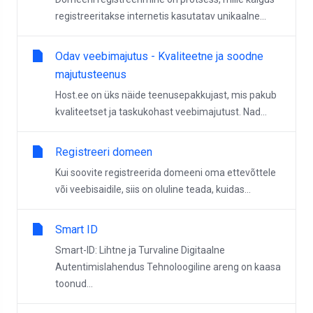
registreeritakse internetis kasutatav unikaalne...
Odav veebimajutus - Kvaliteetne ja soodne
majutusteenus
Host.ee on üks näide teenusepakkujast, mis pakub
kvaliteetset ja taskukohast veebimajutust. Nad...
Registreeri domeen
Kui soovite registreerida domeeni oma ettevõttele
või veebisaidile, siis on oluline teada, kuidas...
Smart ID
Smart-ID: Lihtne ja Turvaline Digitaalne
Autentimislahendus Tehnoloogiline areng on kaasa
toonud...