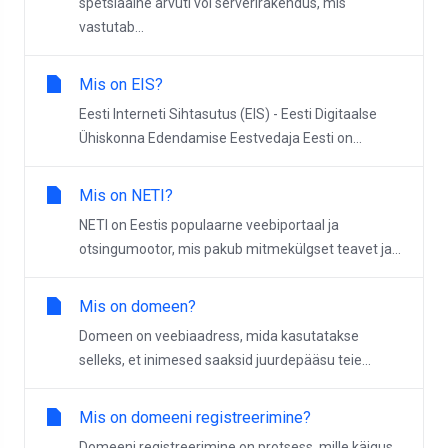
spetsiaalne arvuti või serverirakendus, mis
vastutab...
Mis on EIS?
Eesti Interneti Sihtasutus (EIS) - Eesti Digitaalse
Ühiskonna Edendamise Eestvedaja Eesti on...
Mis on NETI?
NETI on Eestis populaarne veebiportaal ja
otsingumootor, mis pakub mitmekülgset teavet ja...
Mis on domeen?
Domeen on veebiaadress, mida kasutatakse
selleks, et inimesed saaksid juurdepääsu teie...
Mis on domeeni registreerimine?
Domeeni registreerimine on protsess, mille käigus