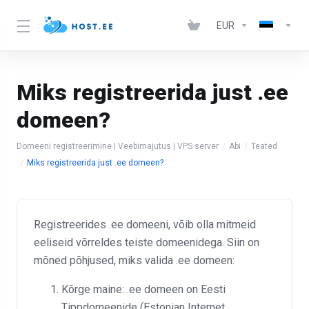
EUR
Miks registreerida just .ee
domeen?
Domeeni registreerimine | Veebimajutus | VPS server
Abi
Teated
Miks registreerida just .ee domeen?
Registreerides .ee domeeni, võib olla mitmeid
eeliseid võrreldes teiste domeenidega. Siin on
mõned põhjused, miks valida .ee domeen:
Kõrge maine: .ee domeen on Eesti
Tippdomeenide (Estonian Internet