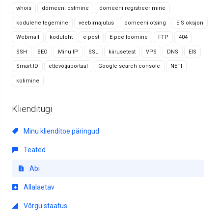
whois
domeeni ostmine
domeeni registreerimine
kodulehe tegemine
veebimajutus
domeeni otsing
EIS oksjon
Webmail
koduleht
e-post
E-poe loomine
FTP
404
SSH
SEO
Minu IP
SSL
kiirusetest
VPS
DNS
EIS
Smart ID
ettevõtjaportaal
Google search console
NETI
kolimine
Klienditugi
Minu klienditoe päringud
Teated
Abi
Allalaetav
Võrgu staatus