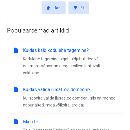
Jah
Ei
Populaarsemad artiklid
Kuidas käib kodulehe tegemine?
Kodulehe tegemine algab üldjuhul idee või
eesmärgi sõnastamisega, millest lähtuvalt
valitakse...
Kuidas valida ilusat .ee domeeni?
Kui soovite valida ilusat .ee domeeni, siis on mõned
näpunäited, mida võiksite järgida:...
Minu IP