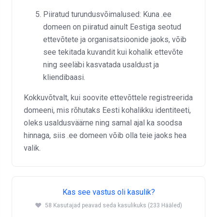
Piiratud turundusvõimalused: Kuna .ee
domeen on piiratud ainult Eestiga seotud
ettevõtete ja organisatsioonide jaoks, võib
see tekitada kuvandit kui kohalik ettevõte
ning seeläbi kasvatada usaldust ja
kliendibaasi.
Kokkuvõtvalt, kui soovite ettevõttele registreerida
domeeni, mis rõhutaks Eesti kohalikku identiteeti,
oleks usaldusväärne ning samal ajal ka soodsa
hinnaga, siis .ee domeen võib olla teie jaoks hea
valik.
Kas see vastus oli kasulik?
58 Kasutajad peavad seda kasulikuks (233 Hääled)