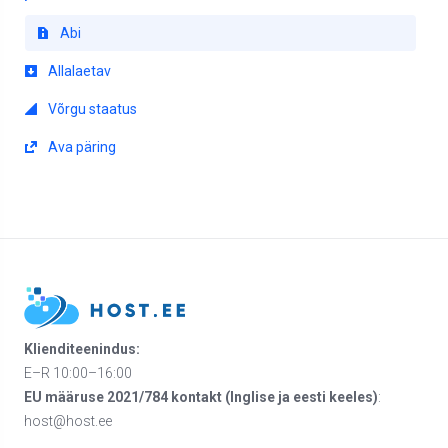
Abi
Allalaetav
Võrgu staatus
Ava päring
Klienditeenindus:
E–R 10:00–16:00
EU määruse 2021/784 kontakt (Inglise ja eesti keeles)
:
host@host.ee