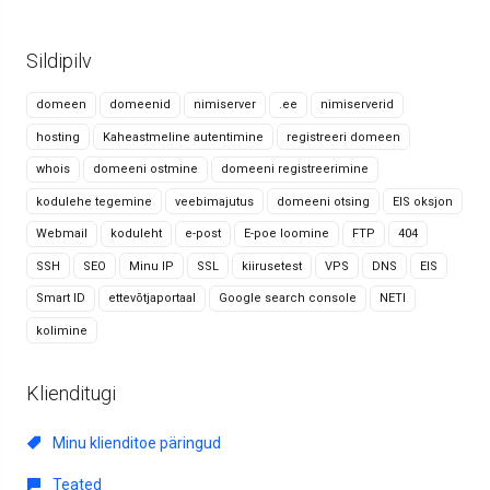
Sildipilv
domeen
domeenid
nimiserver
.ee
nimiserverid
hosting
Kaheastmeline autentimine
registreeri domeen
whois
domeeni ostmine
domeeni registreerimine
kodulehe tegemine
veebimajutus
domeeni otsing
EIS oksjon
Webmail
koduleht
e-post
E-poe loomine
FTP
404
SSH
SEO
Minu IP
SSL
kiirusetest
VPS
DNS
EIS
Smart ID
ettevõtjaportaal
Google search console
NETI
kolimine
Klienditugi
Minu klienditoe päringud
Teated