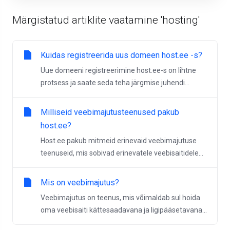
Märgistatud artiklite vaatamine 'hosting'
Kuidas registreerida uus domeen host.ee -s?
Uue domeeni registreerimine host.ee-s on lihtne
protsess ja saate seda teha järgmise juhendi...
Milliseid veebimajutusteenused pakub
host.ee?
Host.ee pakub mitmeid erinevaid veebimajutuse
teenuseid, mis sobivad erinevatele veebisaitidele...
Mis on veebimajutus?
Veebimajutus on teenus, mis võimaldab sul hoida
oma veebisaiti kättesaadavana ja ligipääsetavana...