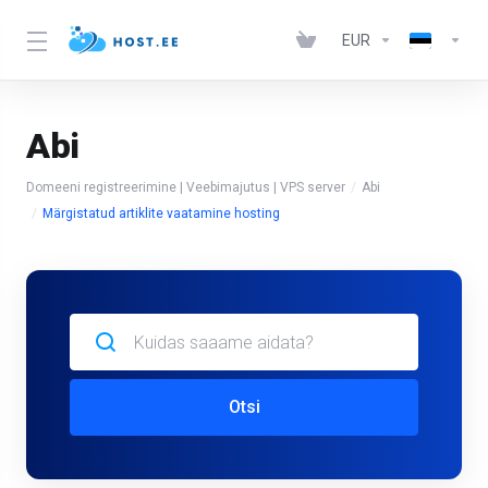
EUR
Abi
Domeeni registreerimine | Veebimajutus | VPS server
Abi
Märgistatud artiklite vaatamine hosting
Otsi