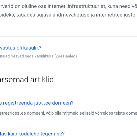
verid on oluline osa interneti infrastruktuurist, kuna need
sideks, tagades sujuva andmevahetuse ja internetiteenuste
vastus oli kasulik?
utajad peavad seda kasulikuks (284 Hääled)
rsemad artiklid
s registreerida just .ee domeen?
streerides .ee domeeni, võib olla mitmeid eeliseid võrreldes teiste domee
das käib kodulehe tegemine?