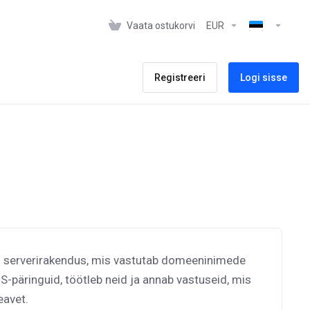
Vaata ostukorvi
EUR
Registreeri
Logi sisse
i serverirakendus, mis vastutab domeeninimede
-päringuid, töötleb neid ja annab vastuseid, mis
eavet.