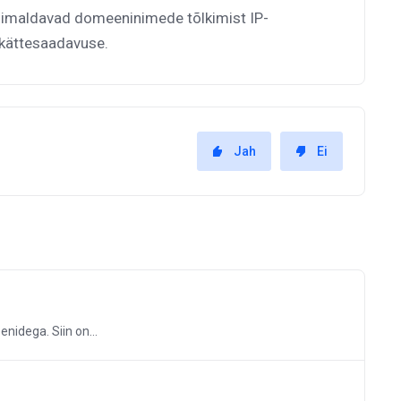
 võimaldavad domeeninimede tõlkimist IP-
 kättesaadavuse.
Jah
Ei
nidega. Siin on...