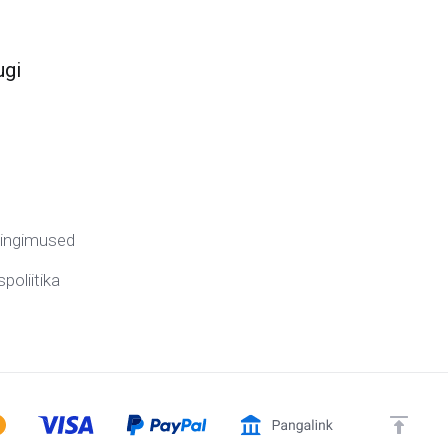
ugi
tingimused
poliitika