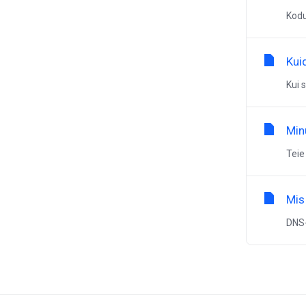
Kodu
Kui
Kui 
Min
Teie
Mis
DNS-