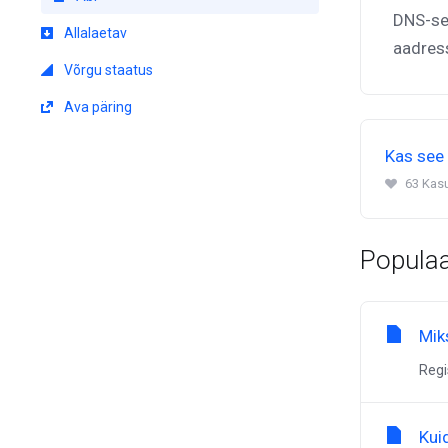
DNS-ser
Allalaetav
aadres
Võrgu staatus
Ava päring
Kas see 
63 Kas
Populaa
Mik
Regi
Kui