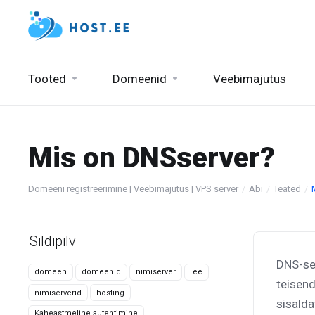
Tooted
Domeenid
Veebimajutus
Mis on DNSserver?
Domeeni registreerimine | Veebimajutus | VPS server
Abi
Teated
Sildipilv
DNS-se
domeen
domeenid
nimiserver
.ee
teisend
nimiserverid
hosting
sisald
Kaheastmeline autentimine