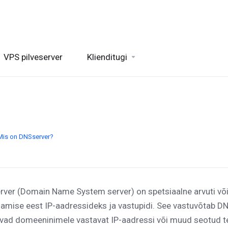
VPS pilveserver
Klienditugi
Mis on DNSserver?
rver (Domain Name System server) on spetsiaalne arvuti võ
amise eest IP-aadressideks ja vastupidi. See vastuvõtab DNS
avad domeeninimele vastavat IP-aadressi või muud seotud t