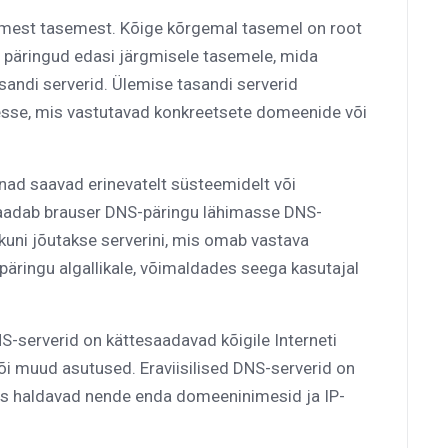
tmest tasemest. Kõige kõrgemal tasemel on root
d päringud edasi järgmisele tasemele, mida
asandi serverid. Ülemise tasandi serverid
esse, mis vastutavad konkreetsete domeenide või
nad saavad erinevatelt süsteemidelt või
saadab brauser DNS-päringu lähimasse DNS-
 kuni jõutakse serverini, mis omab vastava
äringu algallikale, võimaldades seega kasutajal
DNS-serverid on kättesaadavad kõigile Interneti
või muud asutused. Eraviisilised DNS-serverid on
mis haldavad nende enda domeeninimesid ja IP-