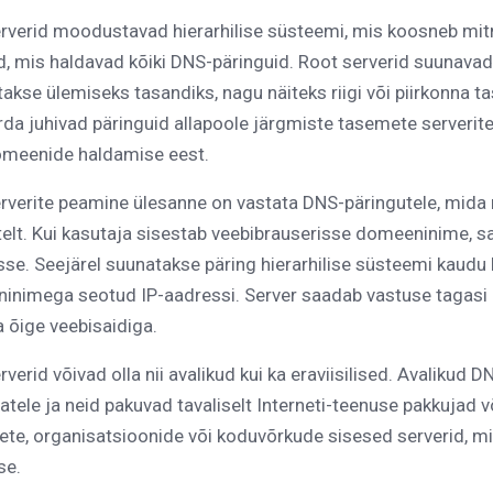
rverid moodustavad hierarhilise süsteemi, mis koosneb mi
d, mis haldavad kõiki DNS-päringuid. Root serverid suunava
akse ülemiseks tasandiks, nagu näiteks riigi või piirkonna t
a juhivad päringuid allapoole järgmiste tasemete serverit
meenide haldamise eest.
verite peamine ülesanne on vastata DNS-päringutele, mida 
elt. Kui kasutaja sisestab veebibrauserisse domeeninime, 
sse. Seejärel suunatakse päring hierarhilise süsteemi kaudu
nimega seotud IP-aadressi. Server saadab vastuse tagasi p
 õige veebisaidiga.
verid võivad olla nii avalikud kui ka eraviisilised. Avalikud 
atele ja neid pakuvad tavaliselt Interneti-teenuse pakkujad 
ete, organisatsioonide või koduvõrkude sisesed serverid, 
se.