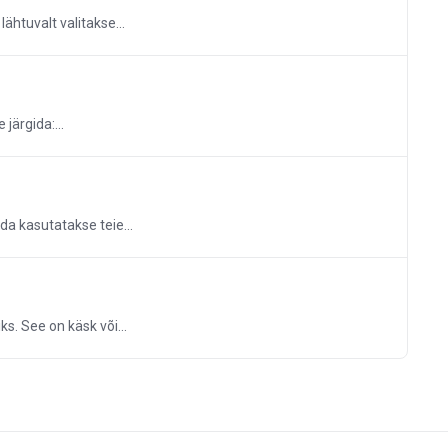
htuvalt valitakse...
järgida:...
da kasutatakse teie...
. See on käsk või...