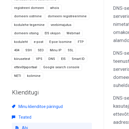
DNS-se
registreeri domeen
whois
serveri
domeeni ostmine
domeeni registreerimine
nimetat
kodulehe tegemine
veebimajutus
omakord
domeeni otsing
EIS oksjon
Webmail
alamdo
koduleht
e-post
E-poe loomine
FTP
404
SSH
SEO
Minu IP
SSL
DNS-ser
kiirusetest
VPS
DNS
EIS
Smart ID
teenust
ettevõtjaportaal
Google search console
serveri
NETI
kolimine
domeeni
suhelda
Klienditugi
DNS-ser
kasutaj
Minu klienditoe päringud
ettevõt
Teated
aadres
Abi