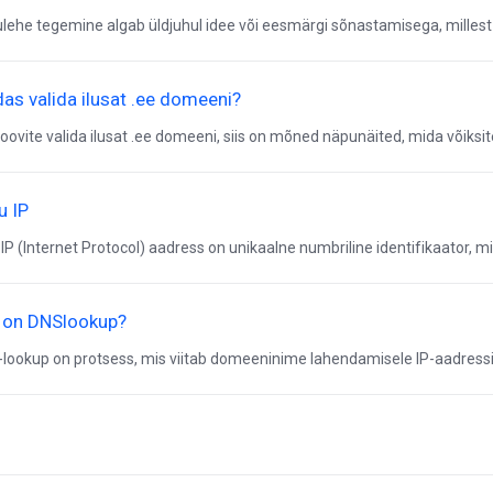
lehe tegemine algab üldjuhul idee või eesmärgi sõnastamisega, millest lä
das valida ilusat .ee domeeni?
soovite valida ilusat .ee domeeni, siis on mõned näpunäited, mida võiksite 
u IP
 IP (Internet Protocol) aadress on unikaalne numbriline identifikaator, mi
 on DNSlookup?
lookup on protsess, mis viitab domeeninime lahendamisele IP-aadressiks