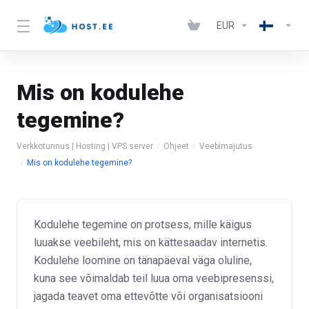
EUR
Mis on kodulehe
tegemine?
Verkkotunnus | Hosting | VPS server
Ohjeet
Veebimajutus
Mis on kodulehe tegemine?
Kodulehe tegemine on protsess, mille käigus
luuakse veebileht, mis on kättesaadav internetis.
Kodulehe loomine on tänapäeval väga oluline,
kuna see võimaldab teil luua oma veebipresenssi,
jagada teavet oma ettevõtte või organisatsiooni