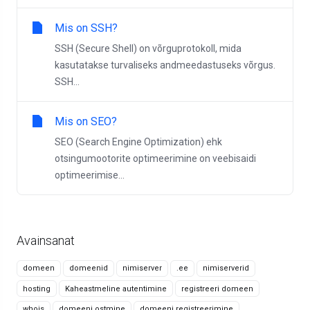
Mis on SSH?
SSH (Secure Shell) on võrguprotokoll, mida
kasutatakse turvaliseks andmeedastuseks võrgus.
SSH...
Mis on SEO?
SEO (Search Engine Optimization) ehk
otsingumootorite optimeerimine on veebisaidi
optimeerimise...
Avainsanat
domeen
domeenid
nimiserver
.ee
nimiserverid
hosting
Kaheastmeline autentimine
registreeri domeen
whois
domeeni ostmine
domeeni registreerimine