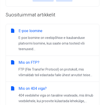
Suosituimmat artikkelit
E-poe loomine
E-poe loomine on veebipõhise e-kaubanduse
platvormi loomine, kus saate oma tooteid või
teenuseid...
Mis on FTP?
FTP (File Transfer Protocol) on protokoll, mis
võimaldab teil edastada faile ühest arvutist teise...
Mis on 404 viga?
404 veebilehe viga on tavaline veateade, mis ilmub
veebilehele, kui proovite külastada lehekülge,...