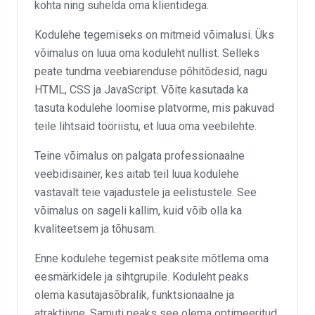
kohta ning suhelda oma klientidega.
Kodulehe tegemiseks on mitmeid võimalusi. Üks
võimalus on luua oma koduleht nullist. Selleks
peate tundma veebiarenduse põhitõdesid, nagu
HTML, CSS ja JavaScript. Võite kasutada ka
tasuta kodulehe loomise platvorme, mis pakuvad
teile lihtsaid tööriistu, et luua oma veebilehte.
Teine võimalus on palgata professionaalne
veebidisainer, kes aitab teil luua kodulehe
vastavalt teie vajadustele ja eelistustele. See
võimalus on sageli kallim, kuid võib olla ka
kvaliteetsem ja tõhusam.
Enne kodulehe tegemist peaksite mõtlema oma
eesmärkidele ja sihtgrupile. Koduleht peaks
olema kasutajasõbralik, funktsionaalne ja
atraktiivne. Samuti peaks see olema optimeeritud