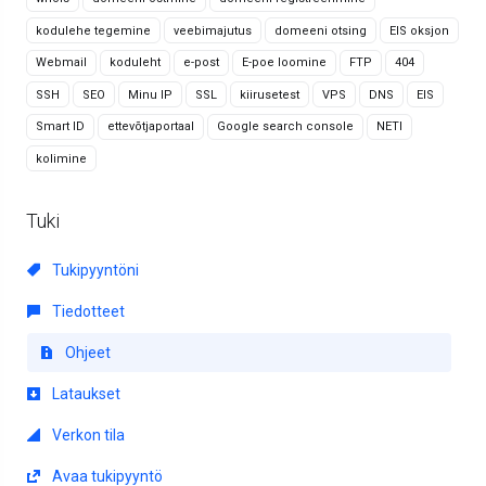
kodulehe tegemine
veebimajutus
domeeni otsing
EIS oksjon
Webmail
koduleht
e-post
E-poe loomine
FTP
404
SSH
SEO
Minu IP
SSL
kiirusetest
VPS
DNS
EIS
Smart ID
ettevõtjaportaal
Google search console
NETI
kolimine
Tuki
Tukipyyntöni
Tiedotteet
Ohjeet
Lataukset
Verkon tila
Avaa tukipyyntö