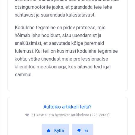
otsingumootorite jaoks, et parandada teie lehe
nähtavust ja suurendada külastatavust.
Kodulehe tegemine on pidev protsess, mis
hõlmab lehe hooldust, sisu uuendamist ja
analüüsimist, et saavutada kõige paremaid
tulemusi. Kui teil on küsimusi kodulehe tegemise
kohta, võtke ühendust meie professionaalse
klienditoe meeskonnaga, kes aitavad teid igal
sammul.
Auttoiko artikkeli teitä?
61 käyttäjistä hyötyivät artikkelista (228 Votes)
Kyllä
Ei