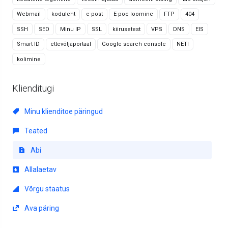
Webmail
koduleht
e-post
E-poe loomine
FTP
404
SSH
SEO
Minu IP
SSL
kiirusetest
VPS
DNS
EIS
Smart ID
ettevõtjaportaal
Google search console
NETI
kolimine
Klienditugi
Minu klienditoe päringud
Teated
Abi
Allalaetav
Võrgu staatus
Ava päring