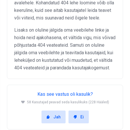
avalehele. Kohandatud 404 lehe loomine võib olla
keeruline, kuid see aitab kasutajatel leida teavet
või viiteid, mis suunavad neid õigele teele.
Lisaks on oluline jälgida oma veebilehe linke ja
hoida neid ajakohasena, et vältida vigu, mis võivad
põhjustada 404 veateateid. Samuti on oluline
jälgida oma veebilehte ja teavitada kasutajaid, kui
leheküljed on kustutatud või muudetud, et vältida
404 veateateid ja parandada kasutajakogemust.
Kas see vastus oli kasulik?
58 Kasutajad peavad seda kasulikuks (228 Hääled)
Jah
Ei