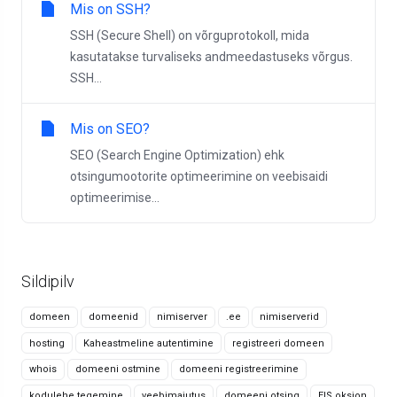
Mis on SSH?
SSH (Secure Shell) on võrguprotokoll, mida
kasutatakse turvaliseks andmeedastuseks võrgus.
SSH...
Mis on SEO?
SEO (Search Engine Optimization) ehk
otsingumootorite optimeerimine on veebisaidi
optimeerimise...
Sildipilv
domeen
domeenid
nimiserver
.ee
nimiserverid
hosting
Kaheastmeline autentimine
registreeri domeen
whois
domeeni ostmine
domeeni registreerimine
kodulehe tegemine
veebimajutus
domeeni otsing
EIS oksjon