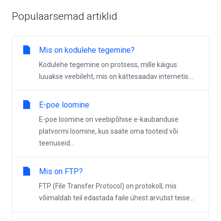
Populaarsemad artiklid
Mis on kodulehe tegemine?
Kodulehe tegemine on protsess, mille käigus
luuakse veebileht, mis on kättesaadav internetis....
E-poe loomine
E-poe loomine on veebipõhise e-kaubanduse
platvormi loomine, kus saate oma tooteid või
teenuseid...
Mis on FTP?
FTP (File Transfer Protocol) on protokoll, mis
võimaldab teil edastada faile ühest arvutist teise...