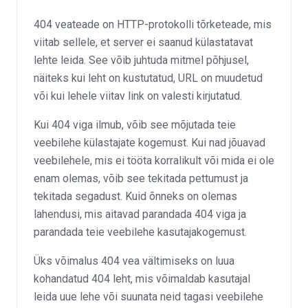
404 veateade on HTTP-protokolli tõrketeade, mis
viitab sellele, et server ei saanud külastatavat
lehte leida. See võib juhtuda mitmel põhjusel,
näiteks kui leht on kustutatud, URL on muudetud
või kui lehele viitav link on valesti kirjutatud.
Kui 404 viga ilmub, võib see mõjutada teie
veebilehe külastajate kogemust. Kui nad jõuavad
veebilehele, mis ei tööta korralikult või mida ei ole
enam olemas, võib see tekitada pettumust ja
tekitada segadust. Kuid õnneks on olemas
lahendusi, mis aitavad parandada 404 viga ja
parandada teie veebilehe kasutajakogemust.
Üks võimalus 404 vea vältimiseks on luua
kohandatud 404 leht, mis võimaldab kasutajal
leida uue lehe või suunata neid tagasi veebilehe