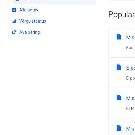
Allalaetav
Populaa
Võrgu staatus
Ava päring
Mis
Kodu
E-p
E-po
Mis
FTP 
Mis