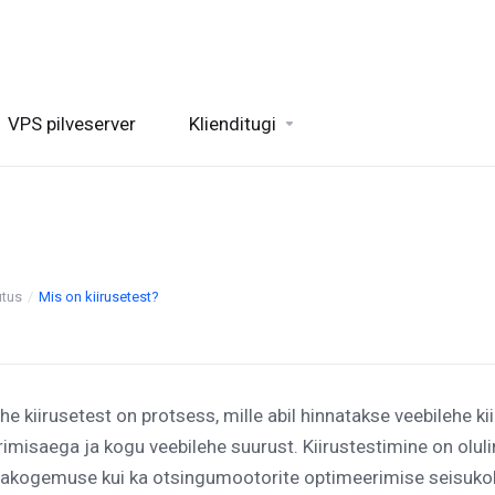
VPS pilveserver
Klienditugi
utus
Mis on kiirusetest?
he kiirusetest on protsess, mille abil hinnatakse veebilehe ki
imisaega ja kogu veebilehe suurust. Kiirustestimine on oluline
jakogemuse kui ka otsingumootorite optimeerimise seisukoh