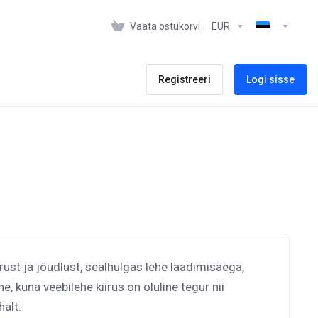
Vaata ostukorvi
EUR
Registreeri
Logi sisse
irust ja jõudlust, sealhulgas lehe laadimisaega,
, kuna veebilehe kiirus on oluline tegur nii
alt.