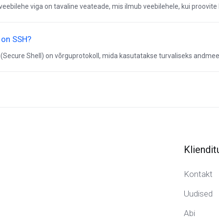
veebilehe viga on tavaline veateade, mis ilmub veebilehele, kui proovite 
 on SSH?
(Secure Shell) on võrguprotokoll, mida kasutatakse turvaliseks andmee
Kliendit
Kontakt
Uudised
Abi