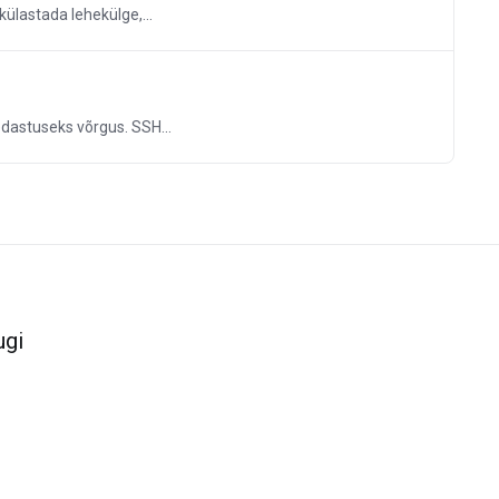
külastada lehekülge,...
dastuseks võrgus. SSH...
ugi