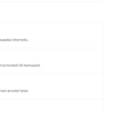
aadav internetis....
a tooteid või teenuseid...
est arvutist teise...