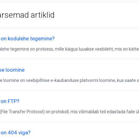
rsemad artiklid
 on kodulehe tegemine?
lehe tegemine on protsess, mille käigus luuakse veebileht, mis on kättes
oe loomine
e loomine on veebipõhise e-kaubanduse platvormi loomine, kus saate om
 on FTP?
(File Transfer Protocol) on protokoll, mis võimaldab teil edastada faile üh
 on 404 viga?