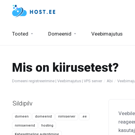
Tooted
Domeenid
Veebimajutus
Mis on kiirusetest?
Domeeni registreerimine | Veebimajutus | VPS server
Abi
Veebimaj
Sildipilv
Veebile
domeen
domeenid
nimiserver
.ee
reageer
nimiserverid
hosting
kasuta
Kaheastmeline autentimine