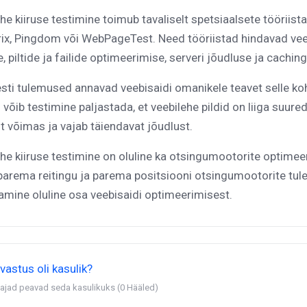
he kiiruse testimine toimub tavaliselt spetsiaalsete tööriis
x, Pingdom või WebPageTest. Need tööriistad hindavad veebi
, piltide ja failide optimeerimise, serveri jõudluse ja caching
esti tulemused annavad veebisaidi omanikele teavet selle koh
 võib testimine paljastada, et veebilehe pildid on liiga suured
lt võimas ja vajab täiendavat jõudlust.
he kiiruse testimine on oluline ka otsingumootorite optimee
arema reitingu ja parema positsiooni otsingumootorite tule
mine oluline osa veebisaidi optimeerimisest.
vastus oli kasulik?
ajad peavad seda kasulikuks (0 Hääled)