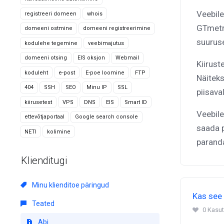
Veebile
registreeri domeen
whois
GTmetri
domeeni ostmine
domeeni registreerimine
suuruse
kodulehe tegemine
veebimajutus
domeeni otsing
EIS oksjon
Webmail
Kiirust
koduleht
e-post
E-poe loomine
FTP
Näiteks
404
SSH
SEO
Minu IP
SSL
piisava
kiirusetest
VPS
DNS
EIS
Smart ID
Veebile
ettevõtjaportaal
Google search console
saada p
NETI
kolimine
paranda
Klienditugi
Minu klienditoe päringud
Kas see 
Teated
0 Kasut
Abi