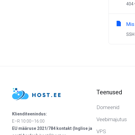
404 
Mis
SSH 
Teenused
Domeenid
Klienditeenindus:
Veebimajutus
E–R 10:00–16:00
EU määruse 2021/784 kontakt (Inglise ja
VPS