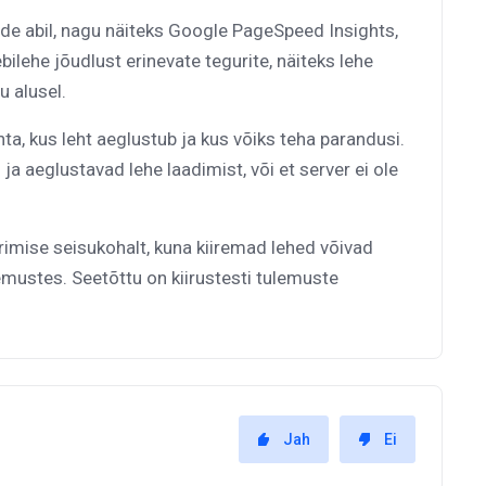
tade abil, nagu näiteks Google PageSpeed Insights,
lehe jõudlust erinevate tegurite, näiteks lehe
u alusel.
ta, kus leht aeglustub ja kus võiks teha parandusi.
 ja aeglustavad lehe laadimist, või et server ei ole
rimise seisukohalt, kuna kiiremad lehed võivad
mustes. Seetõttu on kiirustesti tulemuste
Jah
Ei