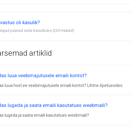
vastus oli kasulik?
utajad peavad seda kasulikuks (229 Hääled)
rsemad artiklid
das luua veebimajutusele emaili kontot?
as luua host.ee veebimajutusele emaili kontot? Lihtne õpetusvideo
das lugeda ja saata emaili kasutatues weebmaili?
as lugeda ja saata emaili kasutatues weebmaili?