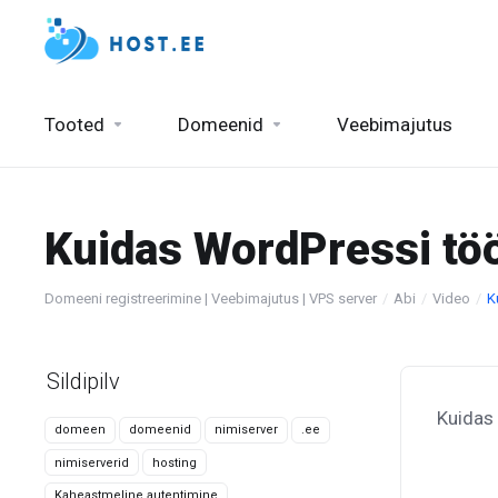
Tooted
Domeenid
Veebimajutus
Kuidas WordPressi töö
Domeeni registreerimine | Veebimajutus | VPS server
Abi
Video
K
Sildipilv
Kuidas
domeen
domeenid
nimiserver
.ee
nimiserverid
hosting
Kaheastmeline autentimine