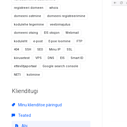
registreeri domeen
whois
domeeni ostmine
domeeni registreerimine
kodulehe tegemine
veebimajutus
domeeni otsing
EIS oksjon
Webmail
koduleht
e-post
E-poe loomine
FTP
404
SSH
SEO
Minu IP
SSL
kiirusetest
VPS
DNS
EIS
Smart ID
ettevõtjaportaal
Google search console
NETI
kolimine
Klienditugi
Minu klienditoe päringud
Teated
Abi