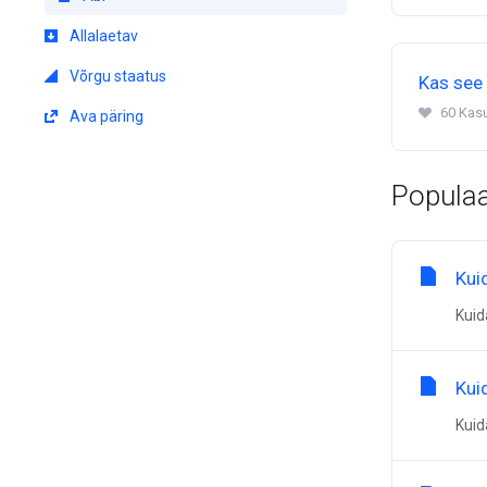
Allalaetav
Võrgu staatus
Kas see 
60 Kas
Ava päring
Populaa
Kui
Kuid
Kui
Kuid