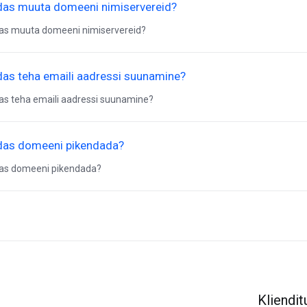
das muuta domeeni nimiservereid?
as muuta domeeni nimiservereid?
das teha emaili aadressi suunamine?
as teha emaili aadressi suunamine?
das domeeni pikendada?
das domeeni pikendada?
Kliendit