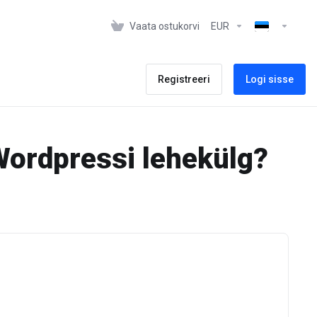
Vaata ostukorvi
EUR
Registreeri
Logi sisse
Wordpressi lehekülg?