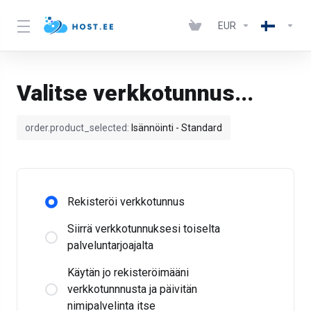
EUR
Valitse verkkotunnus...
order.product_selected:
Isännöinti - Standard
Rekisteröi verkkotunnus
Siirrä verkkotunnuksesi toiselta
palveluntarjoajalta
Käytän jo rekisteröimääni
verkkotunnnusta ja päivitän
nimipalvelinta itse