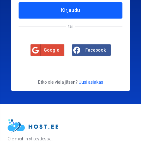
Kirjaudu
tai
Google
Facebook
Etkö ole vielä jäsen?
Uusi asiakas
Ole meihin yhteydessä!