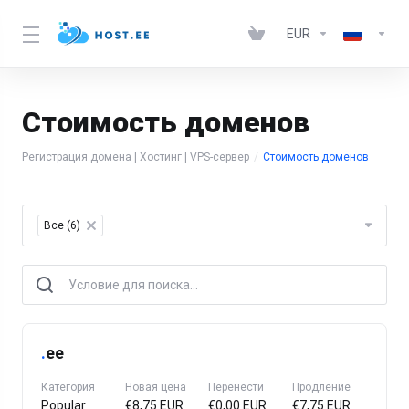
EUR
Стоимость доменов
Регистрация домена | Хостинг | VPS-сервер
Стоимость доменов
Table Filter
Все (6)
×
.
ee
Категория
Новая цена
Перенести
Продление
Popular
€8,75 EUR
€0,00 EUR
€7,75 EUR